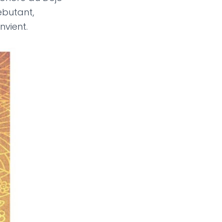
ébutant,
nvient.