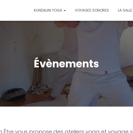
KUNDALINI YOGA
VOYAGES SONORES
LA SALLE
Évènements
n Être vous propose des ateliers yoga et voyage 